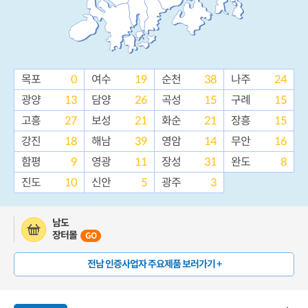
목포
0
여수
19
순천
38
나주
24
광양
13
담양
26
곡성
15
구례
15
고흥
27
보성
21
화순
21
장흥
15
강진
18
해남
39
영암
14
무안
16
함평
9
영광
11
장성
31
완도
8
진도
10
신안
5
광주
3
남도
장터몰
GO
전남 인증사업자 주요제품 보러가기 +