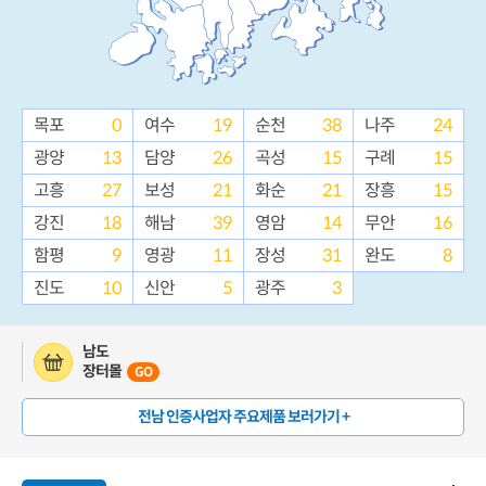
목포
0
여수
19
순천
38
나주
24
광양
13
담양
26
곡성
15
구례
15
고흥
27
보성
21
화순
21
장흥
15
강진
18
해남
39
영암
14
무안
16
함평
9
영광
11
장성
31
완도
8
진도
10
신안
5
광주
3
남도
장터몰
GO
전남 인증사업자 주요제품 보러가기 +