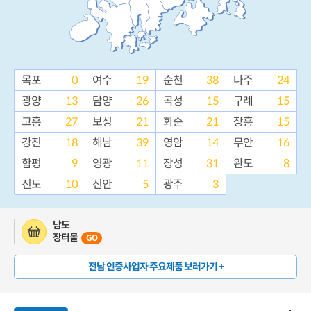
목포
0
여수
19
순천
38
나주
24
광양
13
담양
26
곡성
15
구례
15
고흥
27
보성
21
화순
21
장흥
15
강진
18
해남
39
영암
14
무안
16
함평
9
영광
11
장성
31
완도
8
진도
10
신안
5
광주
3
남도
장터몰
GO
전남 인증사업자 주요제품 보러가기 +