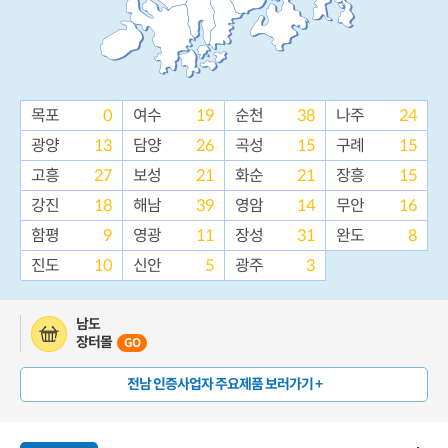
목포
0
여수
19
순천
38
나주
24
광양
13
담양
26
곡성
15
구례
15
고흥
27
보성
21
화순
21
장흥
15
강진
18
해남
39
영암
14
무안
16
함평
9
영광
11
장성
31
완도
8
진도
10
신안
5
광주
3
남도
장터몰
GO
전남 인증사업자 주요제품 보러가기 +