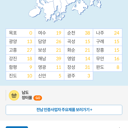
목포
0
여수
19
순천
38
나주
24
광양
13
담양
26
곡성
15
구례
15
고흥
27
보성
21
화순
21
장흥
15
강진
18
해남
39
영암
14
무안
16
함평
9
영광
11
장성
31
완도
8
진도
10
신안
5
광주
3
남도
장터몰
GO
전남 인증사업자 주요제품 보러가기 +