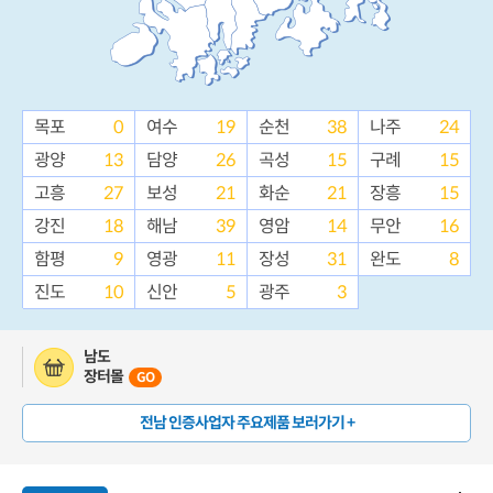
목포
0
여수
19
순천
38
나주
24
광양
13
담양
26
곡성
15
구례
15
고흥
27
보성
21
화순
21
장흥
15
강진
18
해남
39
영암
14
무안
16
함평
9
영광
11
장성
31
완도
8
진도
10
신안
5
광주
3
남도
장터몰
GO
전남 인증사업자 주요제품 보러가기 +