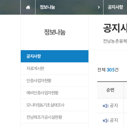
정보나눔
공지사항
공지
정보나눔
전남농촌융복
공지사항
자료게시판
전체
305
건
인증사업자현황
순번
예비인증사업자현황
모니터링&기초실태조사
공지
전남제조가공시설현황
공지