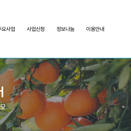
주요사업
사업신청
정보나눔
이용안내
인증/사후관리
사업자인증
공지사항
FAQ
현장코칭
현장코칭
자료게시판
Q&A
판로지원
안테나숍&판매플랫폼
인증사업자현황
사이트맵
초실태조사
인증사업자교육
예비인증사업자현황
개인정보보호정책
시설디렉토리구축
기타사업신청
모니터링&기초실태조사
서비스이용약관
전남제조가공시설현황
주요정책
인증협회
현장코칭전문위원