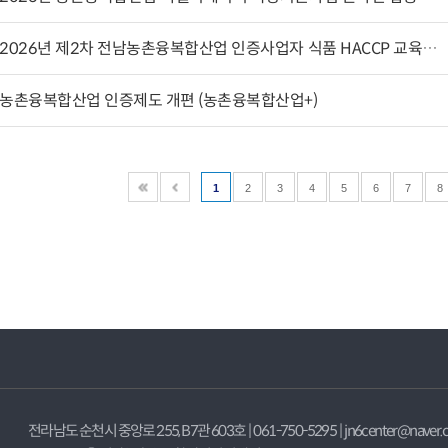
2026년 제2차 전남농촌융복합산업 인증사업자 식품 HACCP 교육비 지원 선정결과 알림
농촌융복합산업 인증제도 개편 (농촌융복합산업+)
1
2
3
4
5
6
7
8
전라남도 순천시 중앙로 255, B7관 603호 | 061-750-5295 | jn6center@naver.