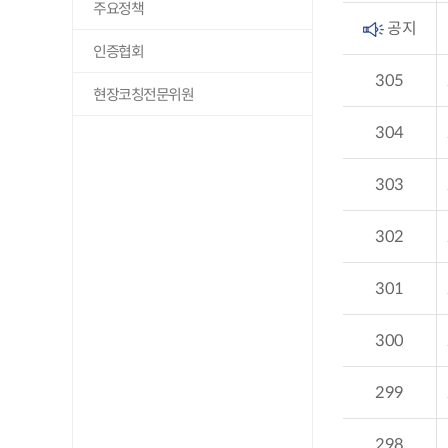
주요정책
공지
인증협회
305
현장코칭전문위원
304
303
302
301
300
299
298