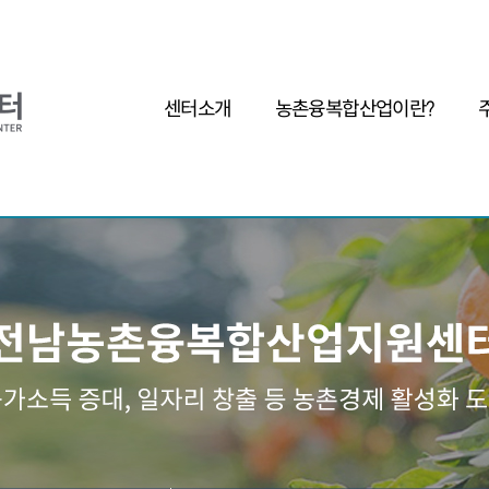
센터소개
농촌융복합산업이란?
인사말
농촌융복합산업이란?
사업자
목표 및 기본방향
왜 농촌융복합산업인가?
조직구성
성공사례
오시는길
주요제품
기
관련기관
체험 및 관광명소
제조가공