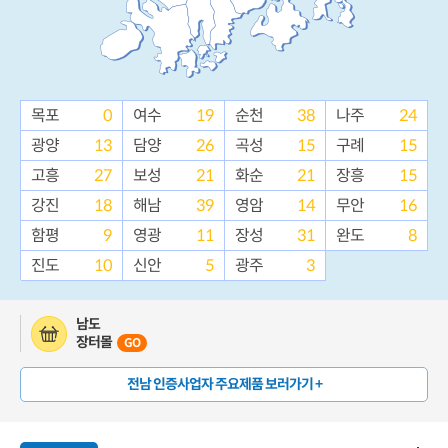
목포
0
여수
19
순천
38
나주
24
광양
13
담양
26
곡성
15
구례
15
고흥
27
보성
21
화순
21
장흥
15
강진
18
해남
39
영암
14
무안
16
함평
9
영광
11
장성
31
완도
8
진도
10
신안
5
광주
3
남도
장터몰
GO
전남 인증사업자 주요제품 보러가기 +