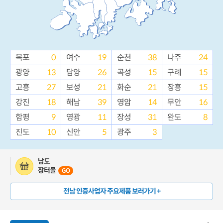
목포
0
여수
19
순천
38
나주
24
광양
13
담양
26
곡성
15
구례
15
고흥
27
보성
21
화순
21
장흥
15
강진
18
해남
39
영암
14
무안
16
함평
9
영광
11
장성
31
완도
8
진도
10
신안
5
광주
3
남도
장터몰
GO
전남 인증사업자 주요제품 보러가기 +