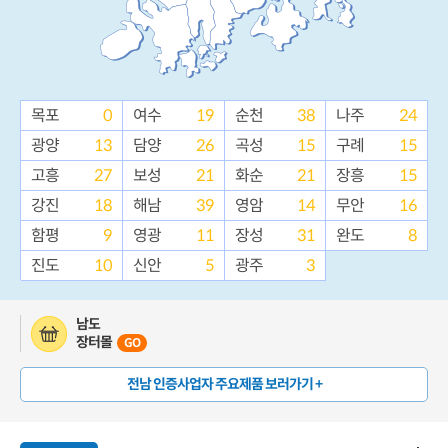
목포
0
여수
19
순천
38
나주
24
광양
13
담양
26
곡성
15
구례
15
고흥
27
보성
21
화순
21
장흥
15
강진
18
해남
39
영암
14
무안
16
함평
9
영광
11
장성
31
완도
8
진도
10
신안
5
광주
3
남도
장터몰
GO
전남 인증사업자 주요제품 보러가기 +