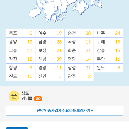
목포
0
여수
19
순천
38
나주
24
광양
13
담양
26
곡성
15
구례
15
고흥
27
보성
21
화순
21
장흥
15
강진
18
해남
39
영암
14
무안
16
함평
9
영광
11
장성
31
완도
8
진도
10
신안
5
광주
3
남도
장터몰
GO
전남 인증사업자 주요제품 보러가기 +