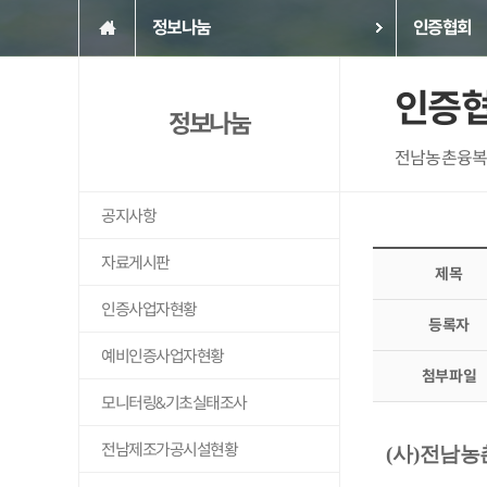
정보나눔
인증협회
인증
정보나눔
전남농촌융복
공지사항
자료게시판
제목
인증사업자현황
등록자
예비인증사업자현황
첨부파일
모니터링&기초실태조사
전남제조가공시설현황
(
사
)
전남농