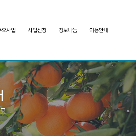
주요사업
사업신청
정보나눔
이용안내
인증/사후관리
사업자인증
공지사항
FAQ
현장코칭
현장코칭
자료게시판
Q&A
판로지원
안테나숍&판매플랫폼
인증사업자현황
사이트맵
초실태조사
인증사업자교육
예비인증사업자현황
개인정보보호정책
시설디렉토리구축
기타사업신청
모니터링&기초실태조사
서비스이용약관
전남제조가공시설현황
주요정책
인증협회
현장코칭전문위원