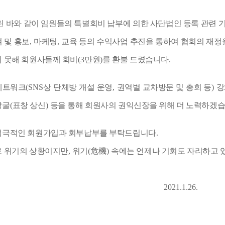
린 바와 같이 임원들의 특별회비 납부에 의한 사단법인 등록 관련 
 및 홍보
,
마케팅
,
교육 등의 수익사업 추진을 통하여 협회의 재
 못해 회원사들께 회비
(3
만원
)
를 환불 드렸습니다
.
네트워크
(SNS
상 단체방 개설 운영
,
권역별 교차방문 및 총회 등
)
강
발굴
(
표창 상신
)
등을 통해 회원사의 권익신장을 위해 더 노력하겠
적극적인 회원가입과 회부납부를 부탁드립니다
.
로 위기의 상황이지만
,
위기
(
危機
)
속에는 언제나 기회도 자리하고 
2021.1.26.