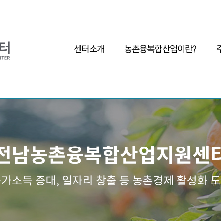
센터소개
농촌융복합산업이란?
인사말
농촌융복합산업이란?
사업자
목표 및 기본방향
왜 농촌융복합산업인가?
조직구성
성공사례
오시는길
주요제품
기
관련기관
체험 및 관광명소
제조가공