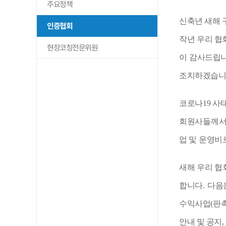
주요정책
신축년 새해 
인증협회
작년 우리 협
현장코칭전문위원
이 감사드립
조치하겠습
코로나
19
사태
회원사들께서
업 및 운영비
새해 우리 협
합니다
.
다음
수익사업
(
판
안내 및 공지