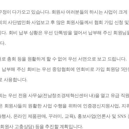
구정이 다가오고 있습니다
.
회원사 여러분들의 하시는 사업이 크게
회의 사단법인화 사업보고 후 많은 회원사들께서 협회 가입 신청 및
니다
.
회비 납부 상황은 우선 단톡방을 열어서 납부해 주신 회원님
니다
.
로 총회 등을 원활하게 할 수 없어 우선 서면으로 보고 드립니다
.
 납부해 주신 회비는 우선 중앙협회에 연회비로 가입 회원당
5
만
로 사용합니다
.
회는 우선 전용 사무실
(
전남창조경제혁신센터 내
)
을 열고 유급 직
은 회원사들의 원활한 사업 수행을 위하여 인증갱신지원사업
,
지
촉행사
,
온라인 제품판매
,
꾸러미
,
교육
),
홍보사업
(
언론사 및
SNS
,
회원사 고충상담
)
등을 추진할 계획입니다
.