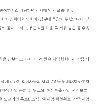
 번창하시길 기원하면서 새해 인사 올립니다
.
 회비
(
입회비와 연회비
)
납부에 동참해 주셨습니다
.
깊
들께 공지 드리고
,
유급직원 채용 후 서류 발급 등 후속
원을 납부하고
,
나머지
5
만원은 지역협회에서 각종 사
원을 채용하여 회원사들의 사업운영을 뒷바라지 하고자
위향상 사업
(
총회 및 워크샵
,
해외수출사업
,
권익보호
),
온
·
오프라인 홍보
),
조직강화사업
(
회원확보
,
각종 사업